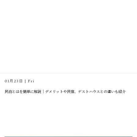
ライフスタイル
01月23日 | Fri
民泊とはを簡単に解説｜デメリットや民宿、ゲストハウスとの違いも紹介