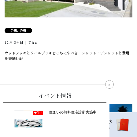
外観、外構
12月04日 | Thu
ウッドデッキとタイルデッキどっちにすべき｜メリット・デメリットと費用
を徹底比較
×
イベント情報
住まいの無料住宅診断実施中
受付中
資料請求
分譲地
情報
catalog
land information