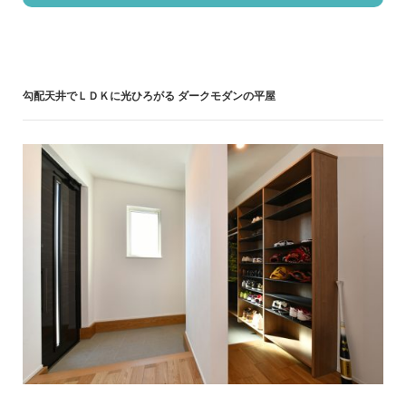
勾配天井でＬＤＫに光ひろがる ダークモダンの平屋