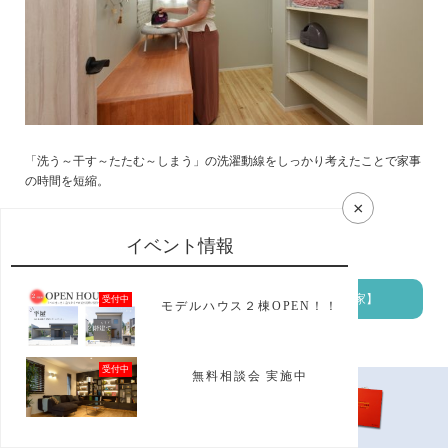
「洗う～干す～たたむ～しまう」の洗濯動線をしっかり考えたことで家事
の時間を短縮。
×
毎日の暮らしを快適にする工夫がいっぱいです。
イベント情報
【施工事例：自然素材と光、風に包まれた2階にLDKのある家】
受付中
モデルハウス２棟OPEN！！
受付中
無料相談会 実施中
モデル
ハウス
資料請求
白と黒のコントラストが美しい吹抜けのある家
model house
catalog