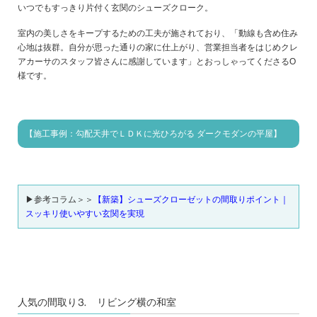
いつでもすっきり片付く玄関のシューズクローク。
室内の美しさをキープするための工夫が施されており、「動線も含め住み
心地は抜群。自分が思った通りの家に仕上がり、営業担当者をはじめクレ
アカーサのスタッフ皆さんに感謝しています」とおっしゃってくださるO
様です。
【施工事例：勾配天井でＬＤＫに光ひろがる ダークモダンの平屋】
▶参考コラム＞＞
【新築】シューズクローゼットの間取りポイント｜
スッキリ使いやすい玄関を実現
人気の間取り⒊ リビング横の和室