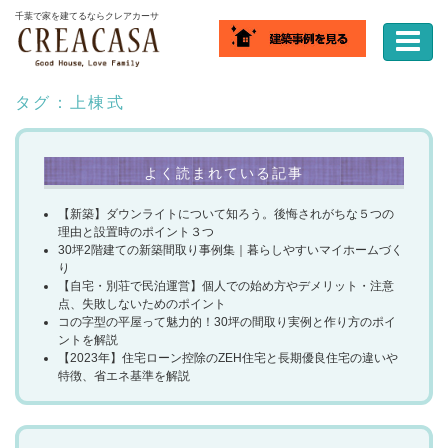
ホーム
千葉で家を建てるならクレアカーサ
タグ：上棟式
よく読まれている記事
【新築】ダウンライトについて知ろう。後悔されがちな５つの
理由と設置時のポイント３つ
30坪2階建ての新築間取り事例集｜暮らしやすいマイホームづく
り
【自宅・別荘で民泊運営】個人での始め方やデメリット・注意
点、失敗しないためのポイント
コの字型の平屋って魅力的！30坪の間取り実例と作り方のポイ
ントを解説​
【2023年】住宅ローン控除のZEH住宅と長期優良住宅の違いや
特徴、省エネ基準を解説