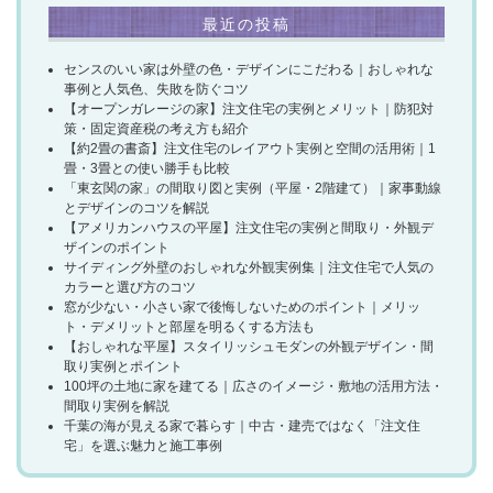
最近の投稿
センスのいい家は外壁の色・デザインにこだわる｜おしゃれな
事例と人気色、失敗を防ぐコツ
【オープンガレージの家】注文住宅の実例とメリット｜防犯対
策・固定資産税の考え方も紹介
【約2畳の書斎】注文住宅のレイアウト実例と空間の活用術｜1
畳・3畳との使い勝手も比較
「東玄関の家」の間取り図と実例（平屋・2階建て）｜家事動線
とデザインのコツを解説
【アメリカンハウスの平屋】注文住宅の実例と間取り・外観デ
ザインのポイント
サイディング外壁のおしゃれな外観実例集｜注文住宅で人気の
カラーと選び方のコツ
窓が少ない・小さい家で後悔しないためのポイント｜メリッ
ト・デメリットと部屋を明るくする方法も
【おしゃれな平屋】スタイリッシュモダンの外観デザイン・間
取り実例とポイント
100坪の土地に家を建てる｜広さのイメージ・敷地の活用方法・
間取り実例を解説
千葉の海が見える家で暮らす｜中古・建売ではなく「注文住
宅」を選ぶ魅力と施工事例