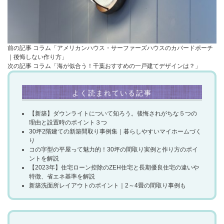
前の記事
コラム「アメリカンハウス・サーファーズハウスのカバードポーチ
｜後悔しない作り方」
次の記事
コラム「海が似合う！千葉おすすめの一戸建てデザインは？」
よく読まれている記事
【新築】ダウンライトについて知ろう。後悔されがちな５つの
理由と設置時のポイント３つ
30坪2階建ての新築間取り事例集｜暮らしやすいマイホームづく
り
コの字型の平屋って魅力的！30坪の間取り実例と作り方のポイ
ントを解説​
【2023年】住宅ローン控除のZEH住宅と長期優良住宅の違いや
特徴、省エネ基準を解説
新築洗面所レイアウトのポイント｜2～4畳の間取り事例も