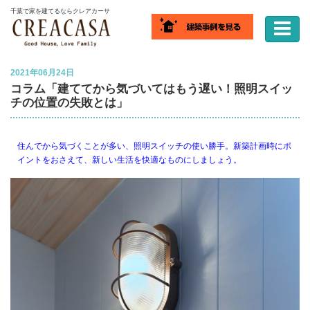
ホーム
NEWS
コラム「建ててから気づいてはもう遅い！照明スイッチの位置
千葉で家を建てるならクレアカーサ
の失敗とは」
2021年06月24日
コラム「建ててから気づいてはもう遅い！照明スイッ
チの位置の失敗とは」
住んでから気づくことが多い、照明スイッチの使い勝手。新築計画時にポ
イントをおさえて、新しい生活を快適なものにしましょう。