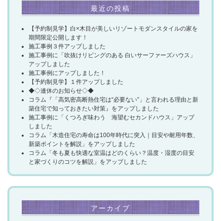
最近の投稿
【予約制見学】白×木目が美しいリゾートモダンスタイルの家を
期間限定公開します！
施工事例３件アップしました
施工事例に「吹抜けリビングのある 白いサーファーズハウス」
アップしました
施工事例にアップしました！
【予約制見学】１件アップしました
◆◇連休のお知らせ◇◆
コラム『「高気密高断熱住宅は“必要ない”」と言われる理由と新
築住宅で知っておきたい対策』をアップしました
施工事例に「くつろぎ味わう 海望むセカンドハウス」アップ
しました
コラム「木造住宅の寿命は100年時代に突入｜目安や耐用年数、
新築ポイントを解説」をアップしました
コラム「冬も夏も快適な室温はどのくらい？温度・湿度の目安
と家づくりのコツを解説」をアップしました
アーカイブ