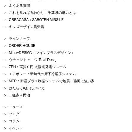
よくある質問
これを見れば丸わかり！千葉県の魅力とは
CREACASA＋SABOTEN MISSILE
キッズデザイン賞受賞
ラインナップ
ORDER HOUSE
Mine+DESIGN（マインプラスデザイン）
ウチ + ソト + ニワ Total Design
ZEH：実質０円 太陽光発電システム
エアボレー：新時代の床下冷暖房システム
MER：耐震プラス制振システムで地震・強風に強い家
はたらく×あそぶ×いえ
二拠点＋民泊
ニュース
ブログ
コラム
イベント