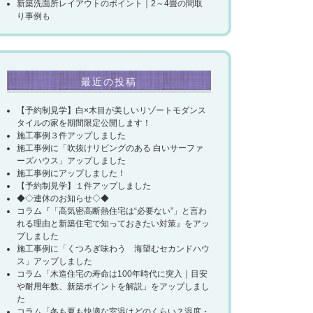
新築洗面所レイアウトのポイント｜2～4畳の間取
り事例も
最近の投稿
【予約制見学】白×木目が美しいリゾートモダンス
タイルの家を期間限定公開します！
施工事例３件アップしました
施工事例に「吹抜けリビングのある 白いサーファ
ーズハウス」アップしました
施工事例にアップしました！
【予約制見学】１件アップしました
◆◇連休のお知らせ◇◆
コラム『「高気密高断熱住宅は“必要ない”」と言わ
れる理由と新築住宅で知っておきたい対策』をアッ
プしました
施工事例に「くつろぎ味わう 海望むセカンドハウ
ス」アップしました
コラム「木造住宅の寿命は100年時代に突入｜目安
や耐用年数、新築ポイントを解説」をアップしまし
た
コラム「冬も夏も快適な室温はどのくらい？温度・