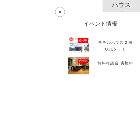
ハウス
×
model house
イベント情報
資料請求
受付中
モデルハウス２棟
catalog
OPEN！！
受付中
無料相談会 実施中