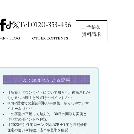
Tel.0120-353-436
ご予約&
資料請求
MN・BLOG
OTHER CONTENTS
よく読まれている記事
【新築】ダウンライトについて知ろう。後悔されが
ちな５つの理由と設置時のポイント３つ
30坪2階建ての新築間取り事例集｜暮らしやすいマ
イホームづくり
コの字型の平屋って魅力的！30坪の間取り実例と
作り方のポイントを解説​
【2023年】住宅ローン控除のZEH住宅と長期優良
住宅の違いや特徴、省エネ基準を解説