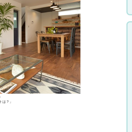
」
トは？」