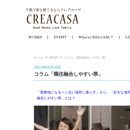
千葉で家を建てるならクレアカーサ
WORKS
EVENT
What's CREACASA？
LI
ホーム
NEWS
コラム「職住融合しやすい県」
2021年04月16日
コラム「職住融合しやすい県」
「勤務地になるべく近い場所に暮らす」から、「好きな場
融合しやすい県」とは？