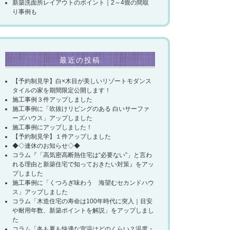
新築洗面所レイアウトのポイント｜2～4畳の間取
り事例も
最近の投稿
【予約制見学】白×木目が美しいリゾートモダンス
タイルの家を期間限定公開します！
施工事例３件アップしました
施工事例に「吹抜けリビングのある 白いサーファ
ーズハウス」アップしました
施工事例にアップしました！
【予約制見学】１件アップしました
◆◇連休のお知らせ◇◆
コラム『「高気密高断熱住宅は“必要ない”」と言わ
れる理由と新築住宅で知っておきたい対策』をアッ
プしました
施工事例に「くつろぎ味わう 海望むセカンドハウ
ス」アップしました
コラム「木造住宅の寿命は100年時代に突入｜目安
や耐用年数、新築ポイントを解説」をアップしまし
た
コラム「冬も夏も快適な室温はどのくらい？温度・