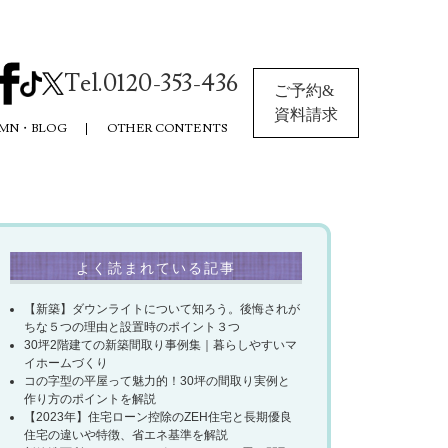
Tel.0120-353-436
ご予約&
資料請求
MN・BLOG
OTHER CONTENTS
よく読まれている記事
【新築】ダウンライトについて知ろう。後悔されが
ちな５つの理由と設置時のポイント３つ
30坪2階建ての新築間取り事例集｜暮らしやすいマ
イホームづくり
コの字型の平屋って魅力的！30坪の間取り実例と
作り方のポイントを解説​
【2023年】住宅ローン控除のZEH住宅と長期優良
住宅の違いや特徴、省エネ基準を解説