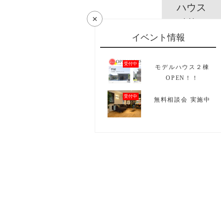
ハウス
×
model house
イベント情報
資料請求
受付中
モデルハウス２棟
catalog
OPEN！！
受付中
無料相談会 実施中