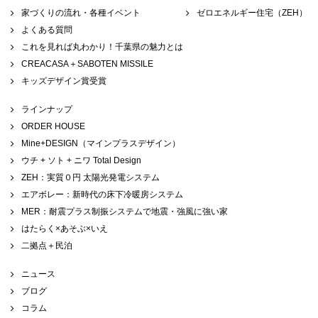
家づくりの流れ・各種イベント
ゼロエネルギー住宅（ZEH）
よくある質問
これを見れば丸わかり！千葉県の魅力とは
CREACASA＋SABOTEN MISSILE
キッズデザイン賞受賞
ラインナップ
ORDER HOUSE
Mine+DESIGN（マインプラスデザイン）
ウチ + ソト + ニワ Total Design
ZEH：実質０円 太陽光発電システム
エアボレー：新時代の床下冷暖房システム
MER：耐震プラス制振システムで地震・強風に強い家
はたらく×あそぶ×いえ
二拠点＋民泊
ニュース
ブログ
コラム