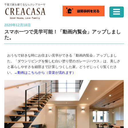
ホーム
NEWS
スマホ一つで見学可能！「動画内覧会」アップしました。
千葉で家を建てるならクレアカーサ
2020年12月18日
スマホ一つで見学可能！「動画内覧会」アップしまし
た。
おうちで好きな時にお住まい見学ができる「動画内覧会」アップしまし
た。「ダウンリビングを愉しむ白い塗り壁のガレージハウス」は、美しさ
と暮らしやすさを細部まで計算しつくした家。どうぞじっくり覧くださ
い。
→動画はこちらから（音楽が流れます）