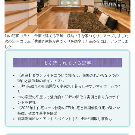
前の記事
コラム「千葉で建てる平屋 収納上手な家づくり」アップしました
次の記事
コラム「共働き家族が家づくりを効率よく進めるには」アップしま
した
よく読まれている記事
【新築】ダウンライトについて知ろう。後悔されがちな５つの
理由と設置時のポイント３つ
30坪2階建ての新築間取り事例集｜暮らしやすいマイホームづく
り
コの字型の平屋って魅力的！30坪の間取り実例と作り方のポイ
ントを解説​
【2023年】住宅ローン控除のZEH住宅と長期優良住宅の違いや
特徴、省エネ基準を解説
新築洗面所レイアウトのポイント｜2～4畳の間取り事例も