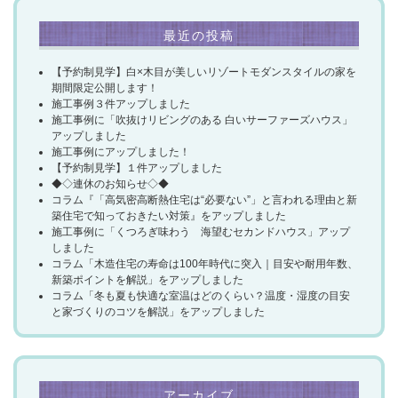
最近の投稿
【予約制見学】白×木目が美しいリゾートモダンスタイルの家を
期間限定公開します！
施工事例３件アップしました
施工事例に「吹抜けリビングのある 白いサーファーズハウス」
アップしました
施工事例にアップしました！
【予約制見学】１件アップしました
◆◇連休のお知らせ◇◆
コラム『「高気密高断熱住宅は“必要ない”」と言われる理由と新
築住宅で知っておきたい対策』をアップしました
施工事例に「くつろぎ味わう 海望むセカンドハウス」アップ
しました
コラム「木造住宅の寿命は100年時代に突入｜目安や耐用年数、
新築ポイントを解説」をアップしました
コラム「冬も夏も快適な室温はどのくらい？温度・湿度の目安
と家づくりのコツを解説」をアップしました
アーカイブ