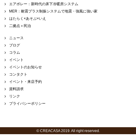
エアボレー：新時代の床下冷暖房システム
MER：耐震プラス制振システムで地震・強風に強い家
はたらく×あそぶ×いえ
二拠点＋民泊
ニュース
ブログ
コラム
イベント
イベントのお知らせ
コンタクト
イベント・来店予約
資料請求
リンク
プライバシーポリシー
© CREACASA 2019. All right reserved.