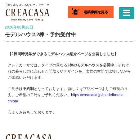
ホーム
千葉で家を建てるならクレアカーサ
2026年06月26日
モデルハウス2棟・予約受付中
【2棟同時見学ができるモデルハウス紹介ページを公開しました】
クレアカーサでは、タイプの異なる
2棟のモデルハウスを公開中！
それぞ
れの暮らし方に合わせた間取りやデザインを、実際の空間で比較しながら
ご体感いただけます。
ご見学は
予約制
となっております。 詳しくは下記ページよりご確認のう
え、ご希望の日時をご予約ください。
https://creacasa.jp/modelhouse-
chiba/
心よりお待ちしております。