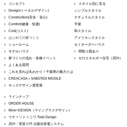
コンセプト
スタイル別に見る
Design(トータルデザイン)
シンプルスタイル
Construction(安全・安心)
ナチュラルスタイル
Comfort(健康・快適)
平屋
Cost(コスト)
和スタイル
はじめての家づくり
アメリカンスタイル
ショールーム
セミオーダーハウス
モデルハウス
間取り図あり
家づくりの流れ・各種イベント
ゼロエネルギー住宅（ZEH）
よくある質問
これを見れば丸わかり！千葉県の魅力とは
CREACASA＋SABOTEN MISSILE
キッズデザイン賞受賞
ラインナップ
ORDER HOUSE
Mine+DESIGN（マインプラスデザイン）
ウチ + ソト + ニワ Total Design
ZEH：実質０円 太陽光発電システム