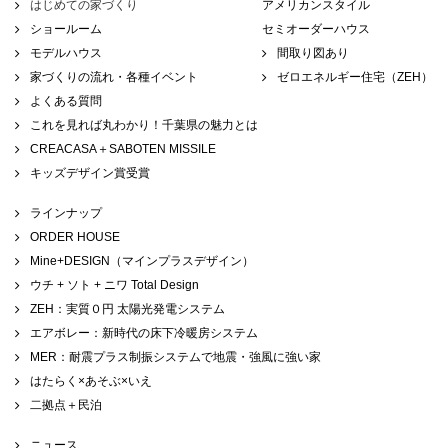
はじめての家づくり
アメリカンスタイル
ショールーム
セミオーダーハウス
モデルハウス
間取り図あり
家づくりの流れ・各種イベント
ゼロエネルギー住宅（ZEH）
よくある質問
これを見れば丸わかり！千葉県の魅力とは
CREACASA＋SABOTEN MISSILE
キッズデザイン賞受賞
ラインナップ
ORDER HOUSE
Mine+DESIGN（マインプラスデザイン）
ウチ + ソト + ニワ Total Design
ZEH：実質０円 太陽光発電システム
エアボレー：新時代の床下冷暖房システム
MER：耐震プラス制振システムで地震・強風に強い家
はたらく×あそぶ×いえ
二拠点＋民泊
ニュース