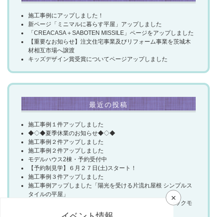
施工事例にアップしました！
新ページ「ミニマルに暮らす平屋」アップしました
「CREACASA＋SABOTEN MISSILE」ページをアップしました
【重要なお知らせ】注文住宅事業及びリフォーム事業を茨城木
材相互市場へ譲渡
キッズデザイン賞受賞についてページアップしました
最近の投稿
施工事例１件アップしました
◆◇◆夏季休業のお知らせ◆◇◆
施工事例２件アップしました
施工事例２件アップしました
モデルハウス2棟・予約受付中
【予約制見学】６月２７日(土)スタート！
施工事例３件アップしました
施工事例アップしました「陽光を受ける片流れ屋根 シンプルス
タイルの平屋」
×
施工事例アップしました「石目のファサードが映える シックモ
ダンの平屋」
イベント情報