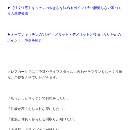
▶︎【注文住宅】キッチンの大きさを決めるポイント6つ|後悔しない家づく
りの基礎知識
▶︎オープンキッチンの”現実”｜メリット・デメリットと後悔しないための
ポイント、事例を紹介
クレアカーサではご予算やライフスタイルに合わせたプランをじっくり練
り、ご提案させていただきます。
「広々としたキッチンで料理をしたい」
「性能が高くおしゃれな家にしたい」
「家族と仲良く暮らせる間取りが知りたい」
「土地探しのアドバイスがほしい」