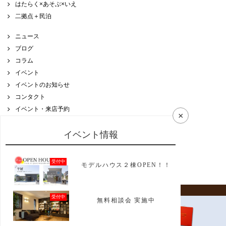
はたらく×あそぶ×いえ
二拠点＋民泊
ニュース
ブログ
コラム
イベント
イベントのお知らせ
コンタクト
イベント・来店予約
×
資料請求
リンク
イベント情報
プライバシーポリシー
受付中
モデルハウス２棟OPEN！！
© CREACASA 2019. All right reserved.
受付中
無料相談会 実施中
モデル
ハウス
資料請求
model house
catalog