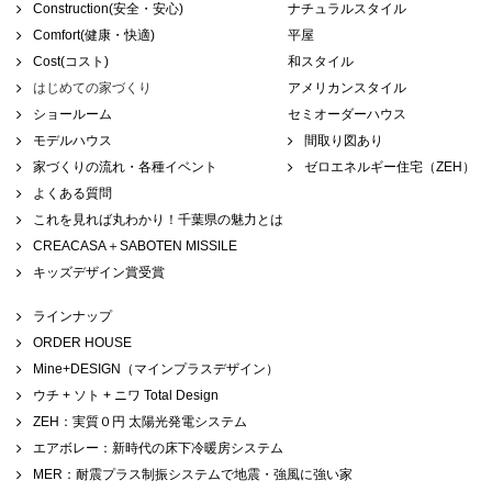
Construction(安全・安心)
ナチュラルスタイル
Comfort(健康・快適)
平屋
Cost(コスト)
和スタイル
はじめての家づくり
アメリカンスタイル
ショールーム
セミオーダーハウス
モデルハウス
間取り図あり
家づくりの流れ・各種イベント
ゼロエネルギー住宅（ZEH）
よくある質問
これを見れば丸わかり！千葉県の魅力とは
CREACASA＋SABOTEN MISSILE
キッズデザイン賞受賞
ラインナップ
ORDER HOUSE
Mine+DESIGN（マインプラスデザイン）
ウチ + ソト + ニワ Total Design
ZEH：実質０円 太陽光発電システム
エアボレー：新時代の床下冷暖房システム
MER：耐震プラス制振システムで地震・強風に強い家