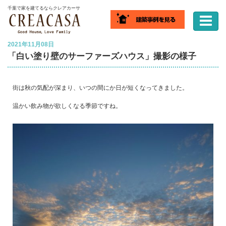
ホーム
ブログ
「白い塗り壁のサーファーズハウス」撮影の様子
千葉で家を建てるならクレアカーサ
2021年11月08日
「白い塗り壁のサーファーズハウス」撮影の様子
街は秋の気配が深まり、いつの間にか日が短くなってきました。
温かい飲み物が欲しくなる季節ですね。