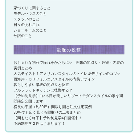
家づくりに関すること
モデルハウスのこと
スタッフのこと
日々のあれこれ
ショールームのこと
分譲のこと
最近の投稿
おしゃれな別荘で憧れをかたちに✨ 理想の間取り・外観・内装の
実例まとめ
人気テイスト！アメリカンスタイルのトイレ🚽デザインのコツ✨
西海岸・カリフォルニアスタイルの内装デザイン
暮らしやすい階段の間取りと位置
フルフラットキッチンは後悔する？
【予約制見学】白×木目が美しいリゾートモダンスタイルの家を期
間限定公開します！
横長の平屋（約30坪）間取り図と注文住宅実例
30坪でも広く見える間取りの工夫まとめ
【間もなく終了】予約制見学4件開催中！
予約制見学２件はじまります！