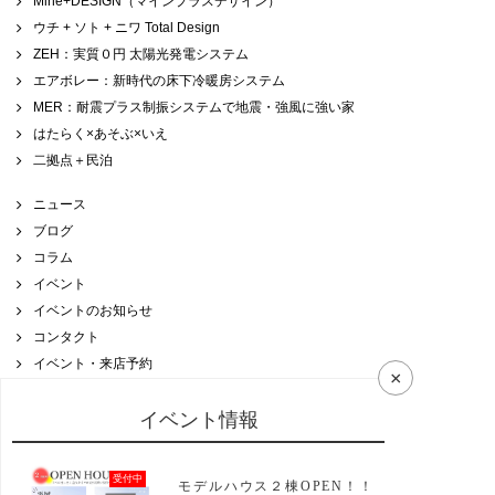
Mine+DESIGN（マインプラスデザイン）
ウチ + ソト + ニワ Total Design
ZEH：実質０円 太陽光発電システム
エアボレー：新時代の床下冷暖房システム
MER：耐震プラス制振システムで地震・強風に強い家
はたらく×あそぶ×いえ
二拠点＋民泊
ニュース
ブログ
コラム
イベント
イベントのお知らせ
コンタクト
イベント・来店予約
×
資料請求
リンク
イベント情報
プライバシーポリシー
受付中
モデルハウス２棟OPEN！！